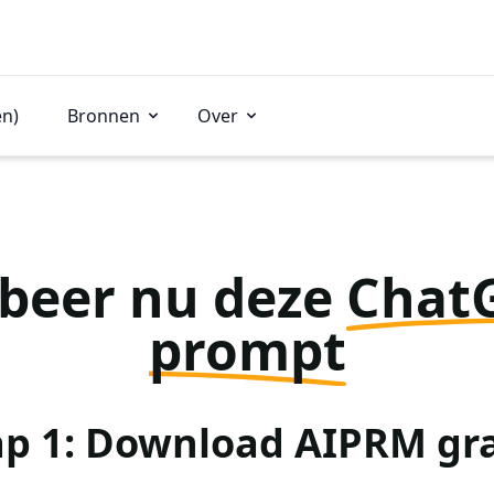
en)
Bronnen
Over
beer nu deze
Chat
prompt
ap 1: Download AIPRM gra