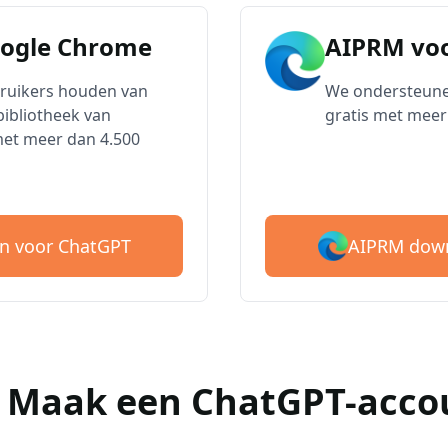
oogle Chrome
AIPRM voo
bruikers houden van
We ondersteune
ibliotheek van
gratis met meer
met meer dan 4.500
AIPRM down
n voor ChatGPT
 : Maak een ChatGPT-acco