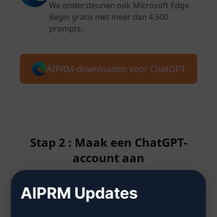
We ondersteunen ook Microsoft Edge.
Begin gratis met meer dan 4.500
prompts.
AIPRM downloaden voor ChatGPT
Stap 2 : Maak een ChatGPT-
account aan
AIPRM Updates
Klik hier om te leren hoe je een
ChatGPT-account aanmaakt