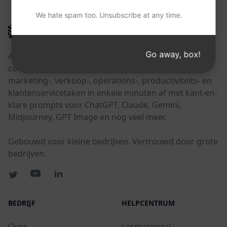
We hate spam too. Unsubscribe at any time.
AIPRM
Go away, box!
AIPRM is een tool voor promptbeheer en een
community-gedreven promptbibliotheek. Rond
marketing-, verkoop-, operations-, productiviteits- en
klantenservicetaken in enkele minuten af met kant-en-
klare prompts voor ChatGPT, Claude, Gemini,
Midjourney, GPT Image en nog veel meer.
Gebouwd voor kleine bedrijven. Vertrouwd door grote
bedrijven.
BEDRIJF
HELPCENTRUM
Over
Lesmateriaal