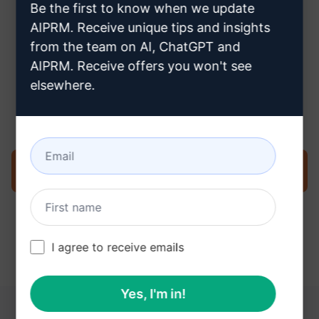
Be the first to know when we update
AIPRM. Receive unique tips and insights
from the team on AI, ChatGPT and
AIPRM. Receive offers you won't see
Stap 3: Gebruik de prompt in je
elsewhere.
ChatGPT
Probeer de prompt nu op ChatGPT
I agree to receive emails
Yes, I'm in!
DEZE LINKS KUNNEN NUTTIG ZIJN