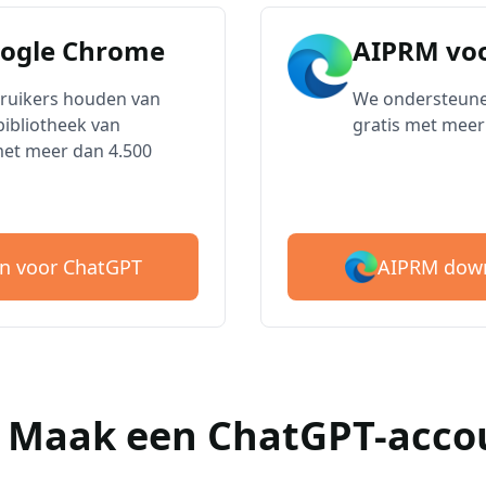
oogle Chrome
AIPRM voo
bruikers houden van
We ondersteune
ibliotheek van
gratis met meer
met meer dan 4.500
AIPRM down
n voor ChatGPT
 : Maak een ChatGPT-acco