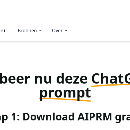
en)
Bronnen
Over
beer nu deze
Chat
prompt
ap 1: Download AIPRM gra