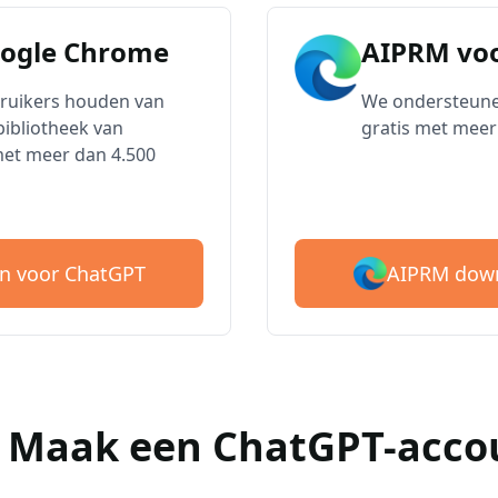
oogle Chrome
AIPRM voo
bruikers houden van
We ondersteune
ibliotheek van
gratis met meer
met meer dan 4.500
AIPRM down
n voor ChatGPT
 : Maak een ChatGPT-acco