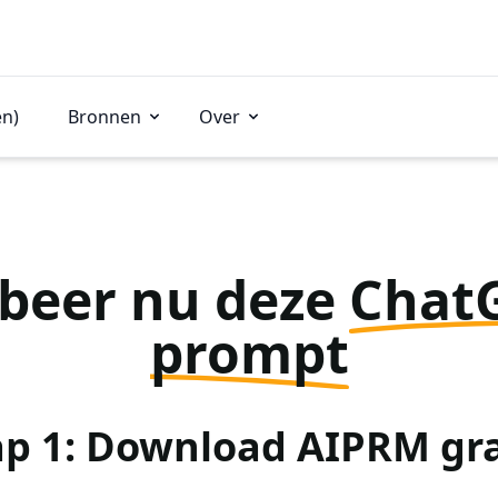
en)
Bronnen
Over
beer nu deze
Chat
prompt
ap 1: Download AIPRM gra