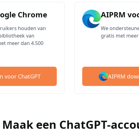
oogle Chrome
AIPRM voo
bruikers houden van
We ondersteune
ibliotheek van
gratis met meer
met meer dan 4.500
AIPRM down
n voor ChatGPT
 : Maak een ChatGPT-acco