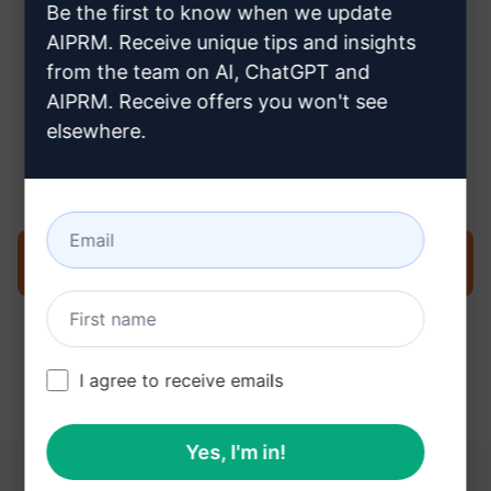
Be the first to know when we update
AIPRM. Receive unique tips and insights
from the team on AI, ChatGPT and
AIPRM. Receive offers you won't see
Stap 3: Gebruik de prompt in je
elsewhere.
ChatGPT
Probeer de prompt nu op ChatGPT
I agree to receive emails
Yes, I'm in!
DEZE LINKS KUNNEN NUTTIG ZIJN