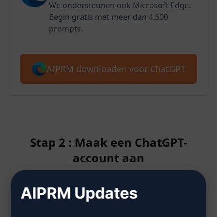
We ondersteunen ook Microsoft Edge.
Begin gratis met meer dan 4.500
prompts.
AIPRM downloaden voor ChatGPT
Stap 2 : Maak een ChatGPT-
account aan
AIPRM Updates
Klik hier om te leren hoe je een
ChatGPT-account aanmaakt