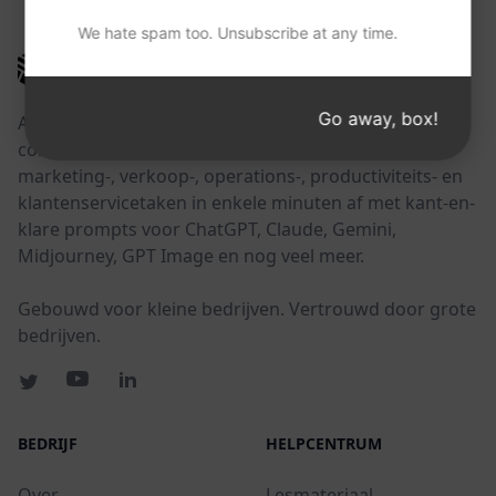
We hate spam too. Unsubscribe at any time.
AIPRM
Go away, box!
AIPRM is een tool voor promptbeheer en een
community-gedreven promptbibliotheek. Rond
marketing-, verkoop-, operations-, productiviteits- en
klantenservicetaken in enkele minuten af met kant-en-
klare prompts voor ChatGPT, Claude, Gemini,
Midjourney, GPT Image en nog veel meer.
Gebouwd voor kleine bedrijven. Vertrouwd door grote
bedrijven.
BEDRIJF
HELPCENTRUM
Over
Lesmateriaal