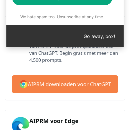
Stap 1: Download AIPRM gratis
We hate spam too. Unsubscribe at any time.
AIPRM voor Google Chrome
Go away, box!
Meer dan 2 miljoen gebruikers houden
van AIPRM voor de promptbibliotheek
van ChatGPT. Begin gratis met meer dan
4.500 prompts.
AIPRM downloaden voor ChatGPT
AIPRM voor Edge