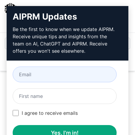
AIPRM
AIPRM Updates
Inloggen
Gratis installeren
Be the first to know when we update AIPRM.
Receive unique tips and insights from the
team on AI, ChatGPT and AIPRM. Receive
offers you won't see elsewhere.
Open
Probeer nu deze
ChatGPT-
prompt
I agree to receive emails
Yes, I'm in!