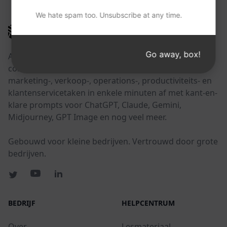
We hate spam too. Unsubscribe at any time.
AIPRM
Go away, box!
AIPRM is een tool voor promptbeheer en een
community-gedreven promptbibliotheek. Rond
marketing-, verkoop-, operations-, productiviteits- en
klantenservicetaken in enkele minuten af met kant-en-
klare prompts voor ChatGPT, Claude, Gemini,
Midjourney, GPT Image en nog veel meer.
Gebouwd voor kleine bedrijven. Vertrouwd door grote
bedrijven.
BEDRIJF
HELPCENTRUM
Over
Lesmateriaal