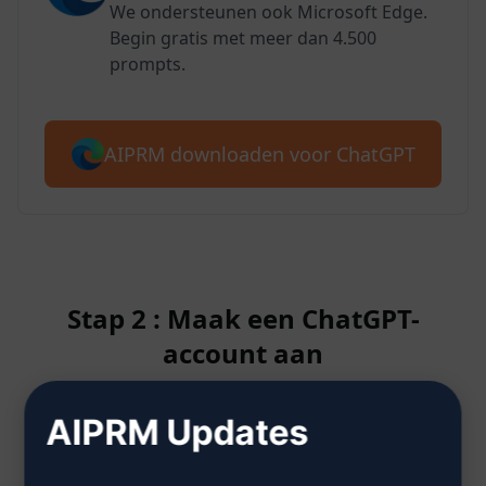
We ondersteunen ook Microsoft Edge.
Begin gratis met meer dan 4.500
prompts.
AIPRM downloaden voor ChatGPT
Stap 2 : Maak een ChatGPT-
account aan
AIPRM Updates
Klik hier om te leren hoe je een
ChatGPT-account aanmaakt