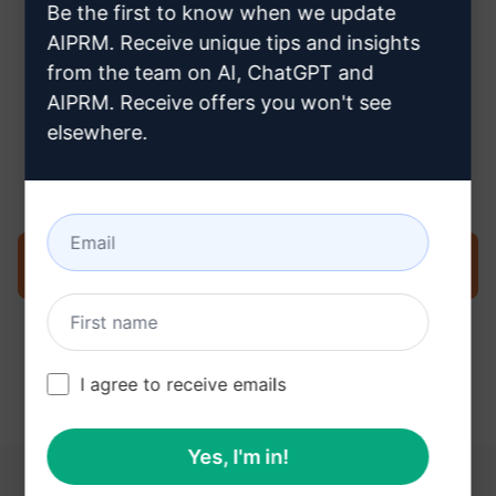
Be the first to know when we update
AIPRM. Receive unique tips and insights
from the team on AI, ChatGPT and
AIPRM. Receive offers you won't see
Stap 3: Gebruik de prompt in je
elsewhere.
ChatGPT
Probeer de prompt nu op ChatGPT
I agree to receive emails
Yes, I'm in!
DEZE LINKS KUNNEN NUTTIG ZIJN