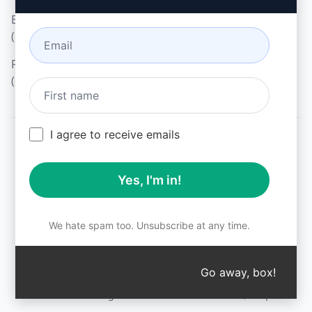
Browseruitbreidingsvoorwaarden
(en)
Factureringsvoorwaarden
(en)
I agree to receive emails
© 2026
All logos, trademarks, and registered trademarks are the
Yes, I'm in!
property of their respective owners.
AIPRM and other related brand names are registered
trademarks and are protected by international trademark
laws.
We hate spam too. Unsubscribe at any time.
Registered trademarks include USPTO 97778465, 97866052
and EU CTM EU18823472, EU18830896.
Unauthorized trademark use is prohibited, and may be a
Go away, box!
↑
violation of federal and state trademark laws.
AIPRM® is a registered trademark of AIPRM, Corp.