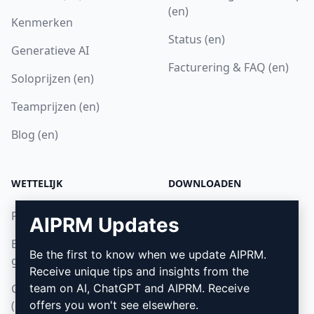
(en)
Kenmerken
Status (en)
Generatieve AI
Facturering & FAQ (en)
Soloprijzen (en)
Teamprijzen (en)
Blog (en)
WETTELIJK
DOWNLOADEN
Privacybeleid (en)
Hoe installeren
AIPRM Updates
Beleid voor acceptabel
Google Chrome (en)
Be the first to know when we update AIPRM.
gebruik (en)
Microsoft Edge (en)
Receive unique tips and insights from the
Gebruiksvoorwaarden
team on AI, ChatGPT and AIPRM. Receive
(en)
offers you won't see elsewhere.