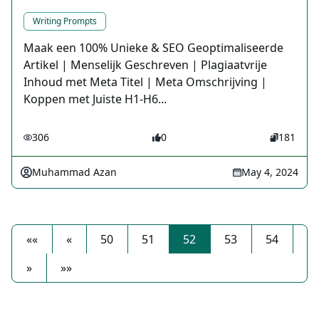
Writing Prompts
Maak een 100% Unieke & SEO Geoptimaliseerde
Artikel | Menselijk Geschreven | Plagiaatvrije
Inhoud met Meta Titel | Meta Omschrijving |
Koppen met Juiste H1-H6...
306
0
181
Muhammad Azan
May 4, 2024
««
«
50
51
52
53
54
»
»»