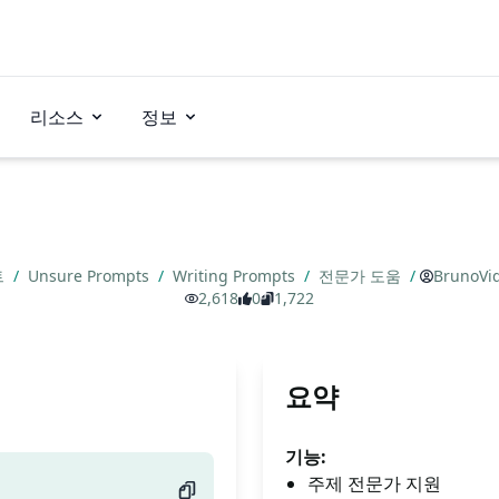
리소스
정보
트
/
Unsure Prompts
/
Writing Prompts
/
전문가 도움
/
BrunoVi
2,618
0
1,722
요약
기능:
주제 전문가 지원