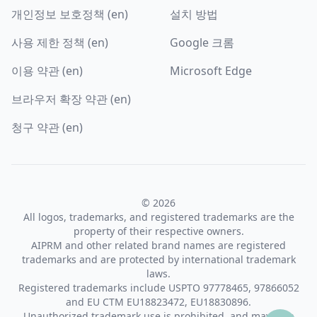
개인정보 보호정책 (en)
설치 방법
사용 제한 정책 (en)
Google 크롬
이용 약관 (en)
Microsoft Edge
브라우저 확장 약관 (en)
청구 약관 (en)
© 2026
All logos, trademarks, and registered trademarks are the
property of their respective owners.
AIPRM and other related brand names are registered
trademarks and are protected by international trademark
laws.
Registered trademarks include USPTO 97778465, 97866052
and EU CTM EU18823472, EU18830896.
Unauthorized trademark use is prohibited, and may be a