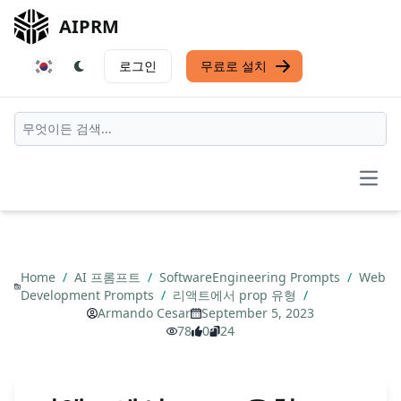
AIPRM
로그인
무료로 설치
Open
Home
/
AI 프롬프트
/
SoftwareEngineering Prompts
/
Web
Development Prompts
/
리액트에서 prop 유형
/
Armando Cesar
September 5, 2023
78
0
24