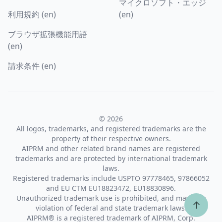
マイクロソフト・エッジ
利用規約 (en)
(en)
ブラウザ拡張機能用語
(en)
請求条件 (en)
© 2026
All logos, trademarks, and registered trademarks are the
property of their respective owners.
AIPRM and other related brand names are registered
trademarks and are protected by international trademark
laws.
Registered trademarks include USPTO 97778465, 97866052
and EU CTM EU18823472, EU18830896.
Unauthorized trademark use is prohibited, and may be a
↑
violation of federal and state trademark laws.
AIPRM® is a registered trademark of AIPRM, Corp.