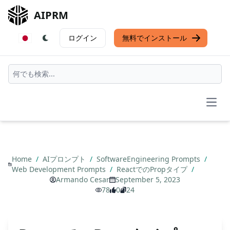
AIPRM
ログイン
無料でインストール
Open
Home
/
AIプロンプト
/
SoftwareEngineering Prompts
/
Web Development Prompts
/
ReactでのPropタイプ
/
Armando Cesar
September 5, 2023
78
0
24