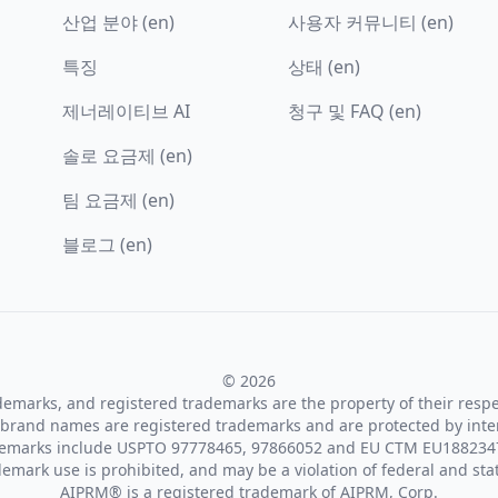
산업 분야 (en)
사용자 커뮤니티 (en)
특징
상태 (en)
제너레이티브 AI
청구 및 FAQ (en)
솔로 요금제 (en)
팀 요금제 (en)
블로그 (en)
© 2026
ademarks, and registered trademarks are the property of their resp
brand names are registered trademarks and are protected by inte
demarks include USPTO 97778465, 97866052 and EU CTM EU188234
emark use is prohibited, and may be a violation of federal and sta
AIPRM® is a registered trademark of AIPRM, Corp.