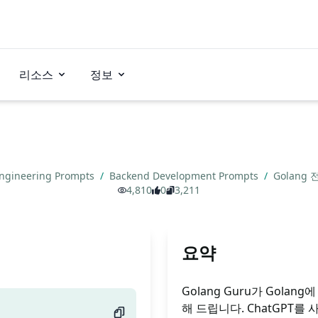
리소스
정보
ngineering Prompts
/
Backend Development Prompts
/
Golang
4,810
0
3,211
요약
Golang Guru가 Gola
해 드립니다. ChatGPT를