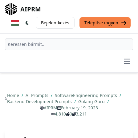
AIPRM
Bejelentkezés
Telepítse ingyen
Open
Home
/
AI Prompts
/
SoftwareEngineering Prompts
/
Backend Development Prompts
/
Golang Guru
/
AIPRM
February 19, 2023
4,810
0
3,211