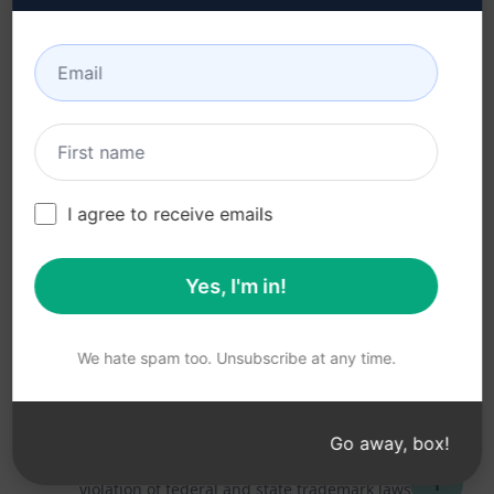
사용 제한 정책 (en)
Google 크롬
이용 약관 (en)
Microsoft Edge
브라우저 확장 약관 (en)
청구 약관 (en)
I agree to receive emails
Yes, I'm in!
© 2026
All logos, trademarks, and registered trademarks are the
property of their respective owners.
AIPRM and other related brand names are registered
We hate spam too. Unsubscribe at any time.
trademarks and are protected by international trademark
laws.
Registered trademarks include USPTO 97778465, 97866052
Go away, box!
and EU CTM EU18823472, EU18830896.
Unauthorized trademark use is prohibited, and may be a
↑
violation of federal and state trademark laws.