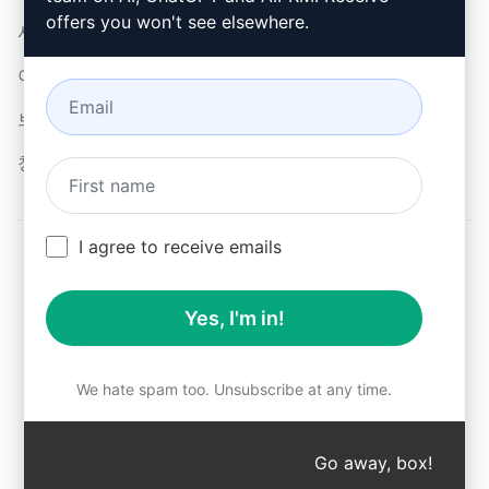
offers you won't see elsewhere.
사용 제한 정책 (en)
Google 크롬
이용 약관 (en)
Microsoft Edge
브라우저 확장 약관 (en)
청구 약관 (en)
I agree to receive emails
© 2026
All logos, trademarks, and registered trademarks are the
Yes, I'm in!
property of their respective owners.
AIPRM and other related brand names are registered
trademarks and are protected by international trademark
laws.
We hate spam too. Unsubscribe at any time.
Registered trademarks include USPTO 97778465, 97866052
and EU CTM EU18823472, EU18830896.
Unauthorized trademark use is prohibited, and may be a
Go away, box!
↑
violation of federal and state trademark laws.