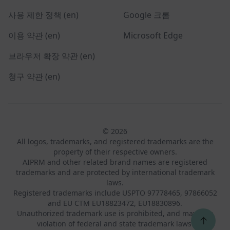
사용 제한 정책 (en)
Google 크롬
이용 약관 (en)
Microsoft Edge
브라우저 확장 약관 (en)
청구 약관 (en)
© 2026
All logos, trademarks, and registered trademarks are the
property of their respective owners.
AIPRM and other related brand names are registered
trademarks and are protected by international trademark
laws.
Registered trademarks include USPTO 97778465, 97866052
and EU CTM EU18823472, EU18830896.
Unauthorized trademark use is prohibited, and may be a
↑
violation of federal and state trademark laws.