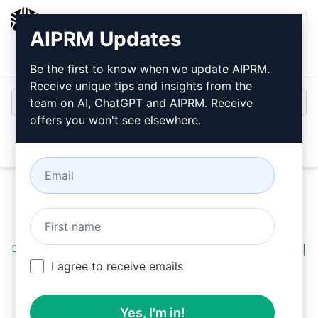
AIPRM
AIPRM Updates
로그인
무료로 설치
Be the first to know when we update AIPRM.
Receive unique tips and insights from the
team on AI, ChatGPT and AIPRM. Receive
offers you won't see elsewhere.
Open
다음을 사용하십시오. Accounting Prompts 를 설치
I agree to receive emails
한 후 ChatGPT에서 무료로 사용할 수 있습니다.
Yes, I'm in!