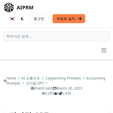
AIPRM
로그인
무료로 설치
Open
Home
/
AI 프롬프트
/
Copywriting Prompts
/
Accounting
Prompts
/
간이탈 GPT
/
khalid salih
March 20, 2023
2,297
0
1,430