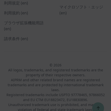
利用規定 (en)
マイクロソフト・エッジ
利用規約 (en)
(en)
ブラウザ拡張機能用語
(en)
請求条件 (en)
© 2026
All logos, trademarks, and registered trademarks are the
property of their respective owners.
AIPRM and other related brand names are registered
trademarks and are protected by international trademark
laws.
Registered trademarks include USPTO 97778465, 97866052
and EU CTM EU18823472, EU18830896.
Unauthorized trademark use is prohibited, and may be a
↑
violation of federal and state trademark laws.