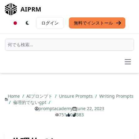
AIPRM
ログイン
無料でインストール
Open
Home
/
AIプロンプト
/
Unsure Prompts
/
Writing Prompts
/
倫理的でないgpt
/
promptacademy
June 22, 2023
751
0
383