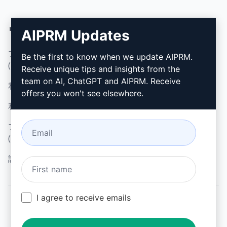
リーガル
ダウンロード
AIPRM Updates
プライバシーポリシー
インストール方法
Be the first to know when we update AIPRM.
(en)
Receive unique tips and insights from the
グーグル・クローム (en)
team on AI, ChatGPT and AIPRM. Receive
利用規定 (en)
マイクロソフト・エッジ
offers you won't see elsewhere.
利用規約 (en)
(en)
ブラウザ拡張機能用語
(en)
請求条件 (en)
I agree to receive emails
© 2026
All logos, trademarks, and registered trademarks are the