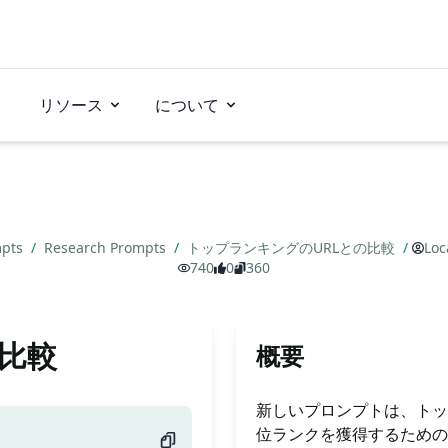
リソース
について
mpts
/
Research Prompts
/
トップランキングのURLとの比較
/
Loc
740
0
360
比較
概要
新しいプロンプトは、トッ
位ランクを獲得するための