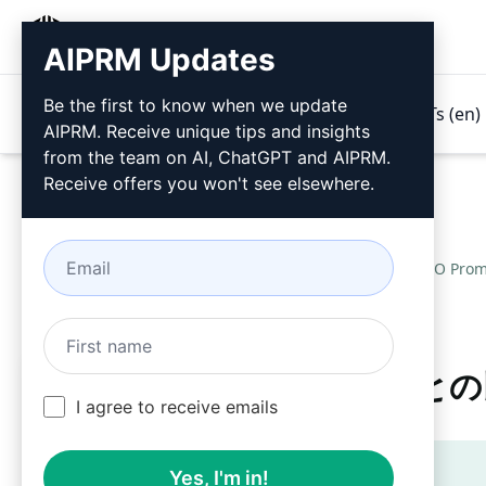
AIPRM
AIPRM Updates
Be the first to know when we update
製品紹介
価格
プロンプト
GPTs (en)
AIPRM. Receive unique tips and insights
from the team on AI, ChatGPT and AIPRM.
Receive offers you won't see elsewhere.
Home
/
AIプロンプト
/
SEO Pro
トップランキングのURLとの
I agree to receive emails
ティーザー
Yes, I'm in!