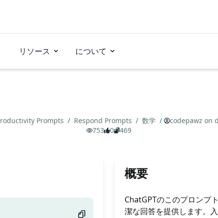
リソース
について
roductivity Prompts
/
Respond Prompts
/
数学
/
codepawz on d
753
0
469
概要
ChatGPTのこのプロ
潔な回答を提供します。入