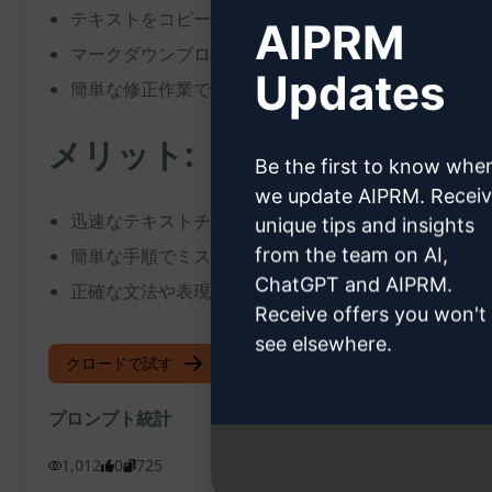
テキストをコピー＆ペーストして、修正を加えずにチ
AIPRM
マークダウンブロック内で使いやすい
Updates
簡単な修正作業で、正確な文面を確認可能
メリット:
Be the first to know whe
we update AIPRM. Recei
迅速なテキストチェックが可能
unique tips and insights
from the team on AI,
簡単な手順でミスを修正できる
ChatGPT and AIPRM.
正確な文法や表現を保証
Receive offers you won't
see elsewhere.
クロードで試す
ChatGPTで試す
プロンプト統計
1,012
0
725