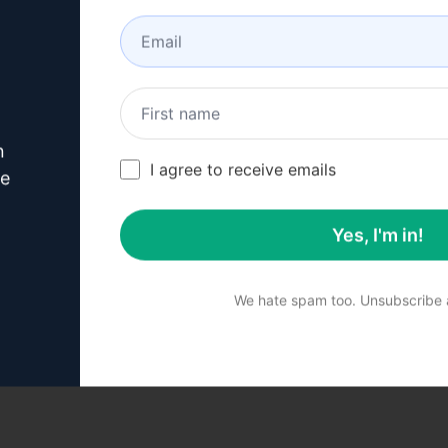
ェック可能
n
I agree to receive emails
ve
Yes, I'm in!
We hate spam too. Unsubscribe a