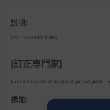
説明:
[TBD - TO BE DESCRIBED]
[訂正専門家]
Du kannst den Text ohne Änderungen korrigieren, ind
機能: