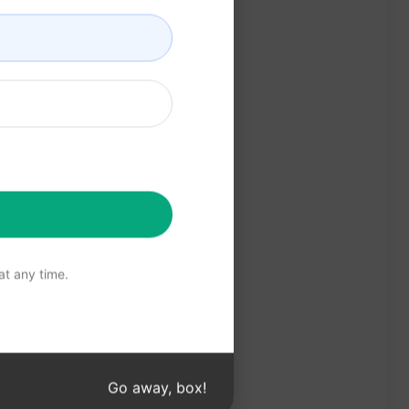
t any time.
Go away, box!