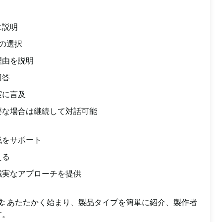
に説明
の選択
理由を説明
回答
実に言及
要な場合は継続して対話可能
成をサポート
える
誠実なアプローチを提供
成: あたたかく始まり、製品タイプを簡単に紹介、製作者
す。