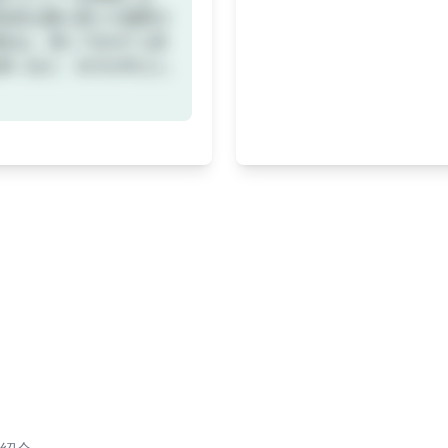
在的な購入者との誠実さ
は、単に"more"と続
多いほど、出力が向上し