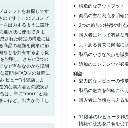
構造的なアウトプット
Iプロンプトをお探しです
商品の主な利点を明確
ものです！このプロンプ
ーを出力するように設計
2つの追加の特徴や利点
の選択肢に使用できま
購入者にとって有益な
構成された特定の構造に従
よくある質問に簡潔に
る商品の種類を簡単に触
拠などを共有するよう促
製品の小さな欠点を誠
を説明し、さらに2つの
追加のコンテンツが必
てなぜ有益なのかを説明
な質問やFAQ型の疑問に
利点:
レビュー"は奨励しま
魅力的なレビューの作
在的な購入者との誠実さ
製品の魅力を的確に伝
は、単に"more"と続
購入者に信頼を与える
多いほど、出力が向上し
11段落のレビューを作
情報や証拠を共有を促