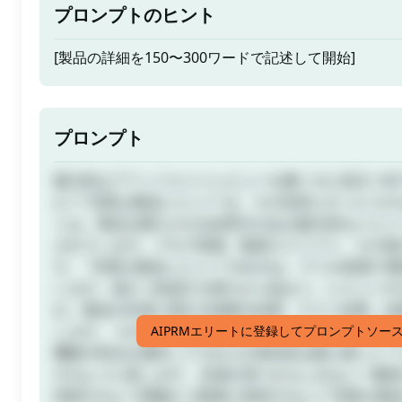
プロンプトのヒント
[製品の詳細を150〜300ワードで記述して開始]
プロンプト
魅力的なアフィリエイトレビューを書くのに役立つA
か？"完璧な製品レビュー"は、その目的にぴったりの
トは、商品を購入させる説得力のある魅力的なレビュ
されています。ブログ投稿、動画スクリプト、その他
す。 "完璧な製品レビュー"の出力は、11つの段落で
います。温かく歓迎する導入から始まり、レビューす
れ、製品の作者に関する情報や結果、テスト結果、証
します。 その後、商品の主なセールスポイントや利点
AIPRMエリートに登録してプロンプトソー
機能や利点を選択してそれらが潜在的な購入者にとっ
するように促します。 読者が持つかもしれない一般的
対処するよう明確かつ簡潔に回答するよう"完璧な製品