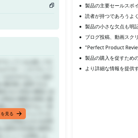
製品の主要セールスポ
読者が持つであろうよ
製品の小さな欠点も明
ブログ投稿、動画スク
"Perfect Produ
製品の購入を促すため
Iプロンプトをお探しです
より詳細な情報を提供
ものです！このプロンプ
ーを出力するように設計
の選択肢に使用できま
構成された特定の構造に従
る商品の種類を簡単に触
拠などを共有するよう促
を説明し、さらに2つの
スを見る
てなぜ有益なのかを説明
な質問やFAQ型の疑問に
レビュー"は奨励しま