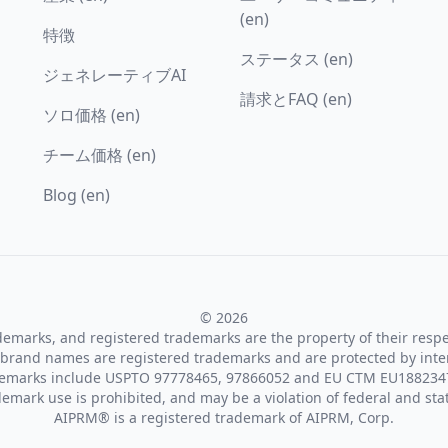
(en)
特徴
ステータス (en)
ジェネレーティブAI
請求とFAQ (en)
ソロ価格 (en)
チーム価格 (en)
Blog (en)
© 2026
ademarks, and registered trademarks are the property of their resp
brand names are registered trademarks and are protected by inte
demarks include USPTO 97778465, 97866052 and EU CTM EU188234
emark use is prohibited, and may be a violation of federal and sta
AIPRM® is a registered trademark of AIPRM, Corp.