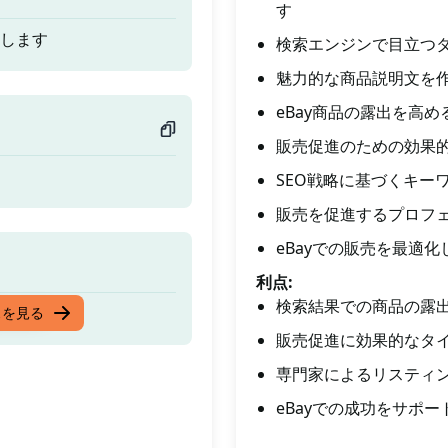
す
成します
検索エンジンで目立つ
魅力的な商品説明文を
eBay商品の露出を高め
販売促進のための効果
SEO戦略に基づくキー
販売を促進するプロフ
eBayでの販売を最適
利点:
検索結果での商品の露
成します
スを見る
販売促進に効果的なタ
専門家によるリスティ
eBayでの成功をサポ