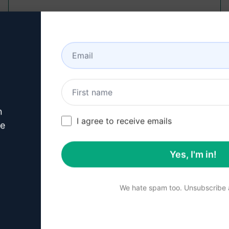
68,427
3
45,375
Caio Bearari
February 19, 2023
««
«
2
3
4
5
6
»
»»
n
I agree to receive emails
ve
総ページ数 : 86
Yes, I'm in!
We hate spam too. Unsubscribe a