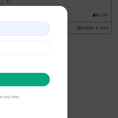
い。
75,131
5
45,159
Farhan
October 3, 2024
t any time.