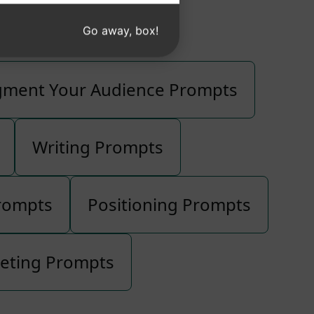
Prompts
Go away, box!
gment Your Audience Prompts
Writing Prompts
rompts
Positioning Prompts
eting Prompts