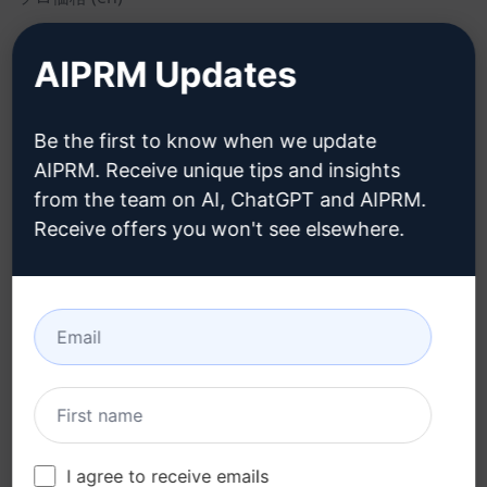
チーム価格 (en)
AIPRM Updates
Blog (en)
Be the first to know when we update
リーガル
ダウンロード
AIPRM. Receive unique tips and insights
from the team on AI, ChatGPT and AIPRM.
プライバシーポリシー
インストール方法
Receive offers you won't see elsewhere.
(en)
グーグル・クローム (en)
利用規定 (en)
マイクロソフト・エッジ
利用規約 (en)
(en)
ブラウザ拡張機能用語
(en)
請求条件 (en)
I agree to receive emails