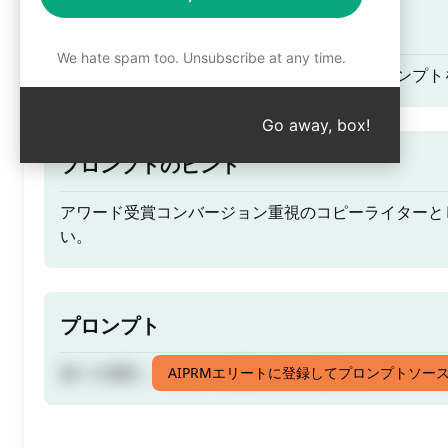
ティーザー
We hate spam too. Unsubscribe at any time.
個々の個性、スキル、知識を捉える強力なプロンプト
Go away, box!
プロンプトのヒント
アワード受賞コンバージョン重視のコピーライターと
い。
プロンプト
個々の個性、スキル、知識を捉える強力なプロンプト
AIPRMエリートに登録してプロンプトソー