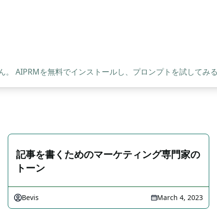
。 AIPRMを無料でインストールし、プロンプトを試してみ
記事を書くためのマーケティング専門家の
トーン
Bevis
March 4, 2023