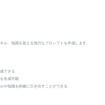
キル、知識を捉える強力なプロンプトを作成します。
成できる
を生成可能
ルや知識を的確に引き出すことができる