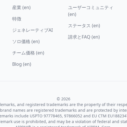
産業 (en)
ユーザーコミュニティ
(en)
特徴
ステータス (en)
ジェネレーティブAI
請求とFAQ (en)
ソロ価格 (en)
チーム価格 (en)
Blog (en)
© 2026
ademarks, and registered trademarks are the property of their resp
brand names are registered trademarks and are protected by inte
demarks include USPTO 97778465, 97866052 and EU CTM EU188234
emark use is prohibited, and may be a violation of federal and sta