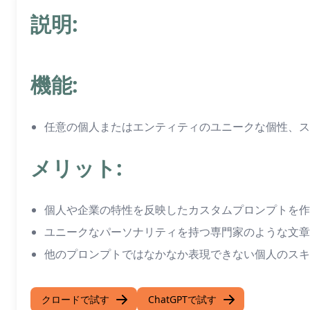
説明:
機能:
任意の個人またはエンティティのユニークな個性、ス
メリット:
個人や企業の特性を反映したカスタムプロンプトを作
ユニークなパーソナリティを持つ専門家のような文章
他のプロンプトではなかなか表現できない個人のスキ
クロードで試す
ChatGPTで試す