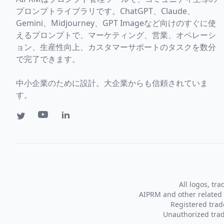
プロンプトライブラリです。ChatGPT、Claude、
Gemini、Midjourney、GPT Imageなど向けのすぐに使
えるプロンプトで、マーケティング、営業、オペレーシ
ョン、生産性向上、カスタマーサポートのタスクを数分
で完了できます。
中小企業のために設計。大企業からも信頼されていま
す。
All logos, tr
AIPRM and other related 
Registered tra
Unauthorized trad