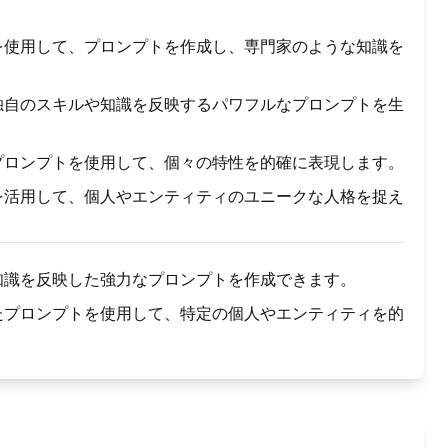
を使用して、プロンプトを作成し、専門家のような知識を
独自のスキルや知識を反映するパワフルなプロンプトを生
プロンプトを使用して、個々の特性を的確に表現します。
を活用して、個人やエンティティのユニークな人格を捉え
知識を反映した強力なプロンプトを作成できます。
たプロンプトを使用して、特定の個人やエンティティを的