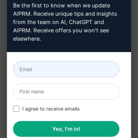
目標: 仕事とプライベートのバランスを取りなが
Be the first to know when we update
ら成功を収めたい
AIPRM. Receive unique tips and insights
メリット:
from the team on AI, ChatGPT and
AIPRM. Receive offers you won't see
顧客のニーズを正確に把握し、的確なサービス提
elsewhere.
供が可能
ターゲット層に適したコンテンツや広告を効果的
に展開可能
プロダクトやサービスの開発において、ユーザー
中心のアプローチを実現可能
マーケティングキャンペーンのROIを最大化し、
効果的な成果を上げる可能性が高い
I agree to receive emails
このパーフェクトなユーザーペルソナの作成によ
り、あなたのビジネスは効果的かつ効率的なマーケ
Yes, I'm in!
ティング施策を展開し、ターゲット層に訴求する力