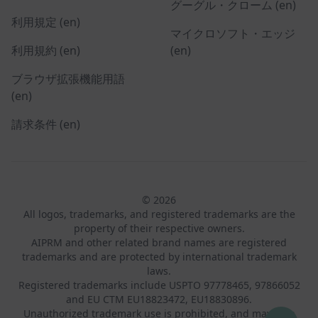
グーグル・クローム (en)
利用規定 (en)
マイクロソフト・エッジ
利用規約 (en)
(en)
ブラウザ拡張機能用語
(en)
請求条件 (en)
© 2026
All logos, trademarks, and registered trademarks are the
property of their respective owners.
AIPRM and other related brand names are registered
trademarks and are protected by international trademark
laws.
Registered trademarks include USPTO 97778465, 97866052
and EU CTM EU18823472, EU18830896.
Unauthorized trademark use is prohibited, and may be a