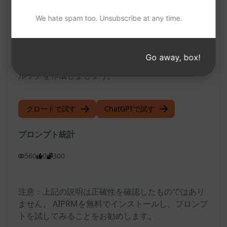
を強化することができます。このユーザーペルソナ
We hate spam too. Unsubscribe at any time.
は、ビジネスの成長と成功に向けた重要な手段とな
るでしょう。"Try this Prompt on ChatGPT"ボタン
Go away, box!
をクリックして、今すぐこのパワフルなユーザーペ
ルソナを作成しましょう。
クロードで試す
ChatGPTで試す
プロンプト統計
560
0
300
注意：上記の説明は正確性を確認したものではあり
ません。 AIPRMを無料でインストールし、プロンプ
トを試してみることをお勧めします。