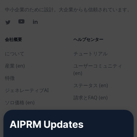
中小企業のために設計。大企業からも信頼されています。
会社概要
ヘルプセンター
について
チュートリアル
産業 (en)
ユーザーコミュニティ
(en)
特徴
ステータス (en)
ジェネレーティブAI
請求とFAQ (en)
ソロ価格 (en)
チーム価格 (en)
AIPRM Updates
Blog (en)