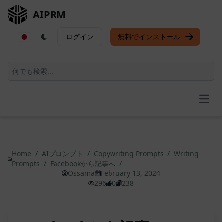
AIPRM
ログイン
無料でインストール
Open
Home
/
AIプロンプト
/
Copywriting Prompts
/
Writing
Prompts
/
Facebookから記事へ
/
Ossama
February 13, 2024
296
0
238