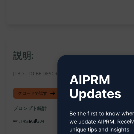
説明:
[TBD - TO BE DESCRIBED]
AIPRM
Updates
クロードで試す
ChatGPTで試す
プロンプト統計
Be the first to know whe
1,149
0
204
we update AIPRM. Recei
unique tips and insights