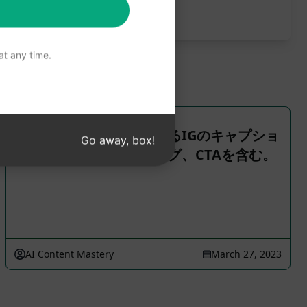
ることをお勧めします。
t any time.
エンゲージメントを高めるIGのキャプショ
Go away, box!
ン。フック、ハッシュタグ、CTAを含む。
AI Content Mastery
March 27, 2023