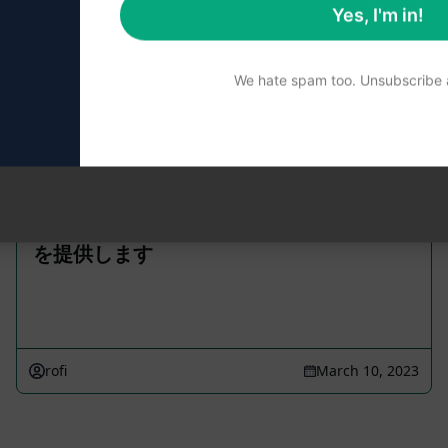
Yes, I'm in!
。 AIPRMを無料でインストールし、プロンプトを試してみ
We hate spam too. Unsubscribe a
ユーザーが指定したキーワードを入力して
送信した場合、プロンプトは対応する応答
を提供します
rofi
March 10, 2023