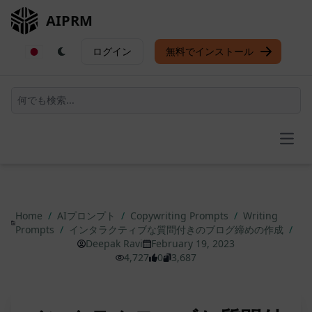
AIPRM
ログイン
無料でインストール
Open
Home
/
AIプロンプト
/
Copywriting Prompts
/
Writing
Prompts
/
インタラクティブな質問付きのブログ締めの作成
/
Deepak Ravi
February 19, 2023
4,727
0
3,687