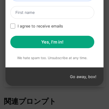
結論に質問を追加することで、読者がより積極的
に参加し、コミュニティを形成する
I agree to receive emails
クロードで試す
ChatGPTで試す
プロンプト統計
Yes, I'm in!
4,727
0
3,687
We hate spam too. Unsubscribe at any time.
注意：上記の説明は正確性を確認したものではあり
ません。 AIPRMを無料でインストールし、プロンプ
Go away, box!
トを試してみることをお勧めします。
関連プロンプト