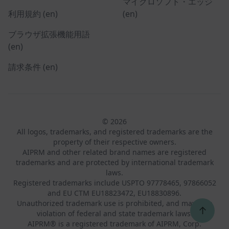
マイクロソフト・エッジ
利用規約 (en)
(en)
ブラウザ拡張機能用語
(en)
請求条件 (en)
© 2026
All logos, trademarks, and registered trademarks are the
property of their respective owners.
AIPRM and other related brand names are registered
trademarks and are protected by international trademark
laws.
Registered trademarks include USPTO 97778465, 97866052
and EU CTM EU18823472, EU18830896.
Unauthorized trademark use is prohibited, and may be a
↑
violation of federal and state trademark laws.
AIPRM® is a registered trademark of AIPRM, Corp.