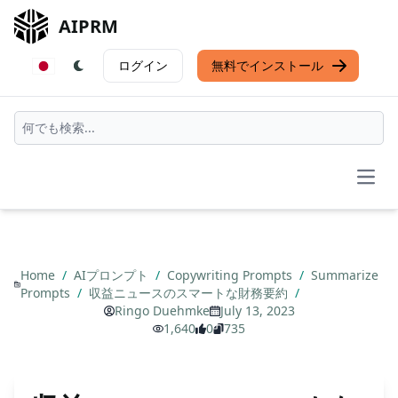
AIPRM
ログイン
無料でインストール
Open
Home
/
AIプロンプト
/
Copywriting Prompts
/
Summarize
Prompts
/
収益ニュースのスマートな財務要約
/
Ringo Duehmke
July 13, 2023
1,640
0
735