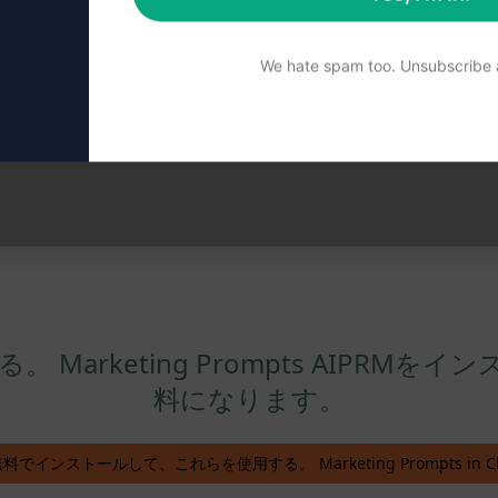
««
«
14
15
16
17
18
»
»
We hate spam too. Unsubscribe a
総ページ数 : 18
arketing Prompts AIPRMをイ
料になります。
無料でインストールして、これらを使用する。 Marketing Prompts in Ch