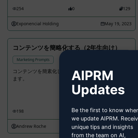
254
0
129
Exponencial Holding
May 19, 2023
コンテンツを簡略化する（2年生向け）
Marketing Prompts
AIPRM
コンテンツを簡素化し、2年生が理解できるようにし
ます。
Updates
Be the first to know whe
198
0
116
we update AIPRM. Recei
Andrew Roche
August 20, 2024
unique tips and insights
from the team on AI,