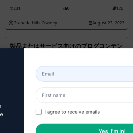
231
0
126
Granada Hills Ciwidey
August 23, 2023
製品またはサービス向けのブログコンテン
ツ作成
Marketing Prompts
特定の垂直および製品に基づいたコンテンツアウト
ラインを作成します。垂直[Prompt]と製品[Product]
に基づいて
n
296
0
114
I agree to receive emails
ve
Conal
September 21, 2023
Yes, I'm in!