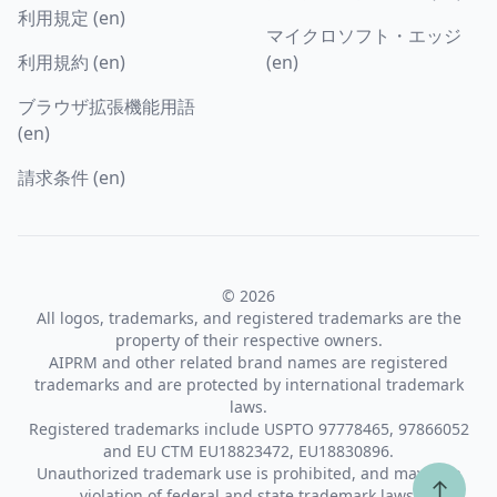
利用規定 (en)
マイクロソフト・エッジ
利用規約 (en)
(en)
ブラウザ拡張機能用語
(en)
請求条件 (en)
© 2026
All logos, trademarks, and registered trademarks are the
property of their respective owners.
AIPRM and other related brand names are registered
trademarks and are protected by international trademark
laws.
Registered trademarks include USPTO 97778465, 97866052
and EU CTM EU18823472, EU18830896.
Unauthorized trademark use is prohibited, and may be a
↑
violation of federal and state trademark laws.