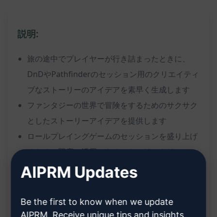
説明:
旅の途中でプレイヤーが行き詰まったときに、
DnDやPathfinderのセッション用のクリエイティ
ブなストーリーのアイデアを素早く生成します
ファンタジーの世界で冒険をするためのサクサク
としたストーリーアイデアを提供します
ロールプレイングゲームのセッションを盛り上げ
るための即座に活用できるストーリークリエーシ
ョンをサポートします
AIPRM Updates
プレイヤーが次の行動を決めるのに役立つ、クリ
エイティブで魅力的なシナリオを提案します
Be the first to know when we update
セッションのリードやナラティブをより魅力的に
AIPRM. Receive unique tips and insights