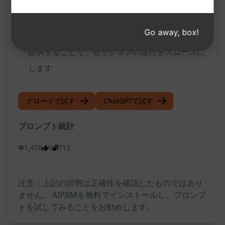
ナレーションやプロットの構築を支援し、ゲーム
マスターのストレスを軽減します
Go away, box!
時間を節約し、臨機応変なストーリーアイデアを
提供することで、セッションの進行をスムーズに
します
クロードで試す
ChatGPTで試す
プロンプト統計
1,476
0
712
注意：上記の説明は正確性を確認したものではあり
ません。 AIPRMを無料でインストールし、プロンプ
トを試してみることをお勧めします。