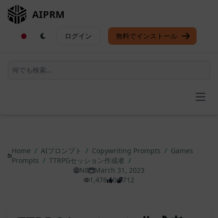
AIPRM
ログイン
無料でインストール
Open
Home
/
AIプロンプト
/
Copywriting Prompts
/
Games
Prompts
/
TTRPGセッション作成者
/
N8
March 31, 2023
1,476
0
712