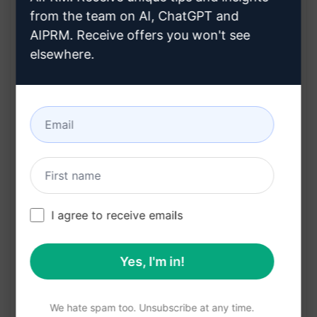
from the team on AI, ChatGPT and
し、プレイヤーの没頭度を高めます
AIPRM. Receive offers you won't see
ダンジョンズ＆ドラゴンズやパスファインダーの
elsewhere.
ゲームマスターにとって、ストーリーテリングの
手助けとなるアイデアを提供します
利点:
ゲームセッション中に予期せぬ状況や行き詰まり
を解決し、ストーリーをスムーズに進めることが
できます
プレイヤーたちの興味を引き、セッション全体の
I agree to receive emails
楽しさとインタラクションを向上させます
クリエイティビティを駆使して新しい展開やエピ
Yes, I'm in!
ソードを生み出し、セッションのバラエティと深
みを増やします
We hate spam too. Unsubscribe at any time.