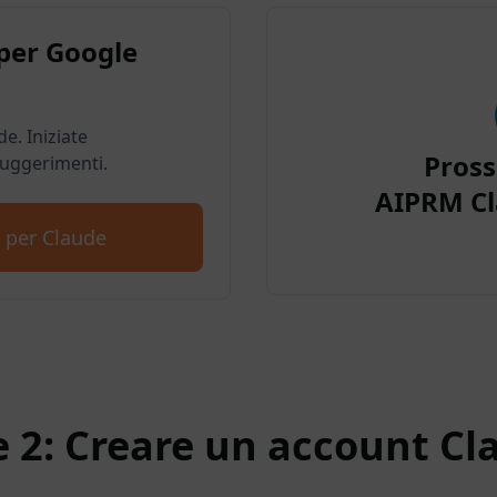
per Google
e. Iniziate
Pros
suggerimenti.
AIPRM Cl
 per Claude
e 2: Creare un account Cl