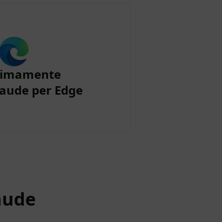
simamente
aude per Edge
aude