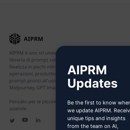
AIPRM
AIPRM è uno strumento di gestione dei prompt e una
libreria di prompt sviluppata dalla community.
AIPRM
Realizza in pochi minuti attività di marketing, vendite,
operazioni, produttività e assistenza clienti grazie a
Updates
prompt pronti all'uso per ChatGPT, Claude, Gemini,
Midjourney, GPT Image e molti altri.
Pensato per le piccole imprese. Scelto dalle grandi
Be the first to know whe
aziende.
we update AIPRM. Recei
unique tips and insights
from the team on AI,