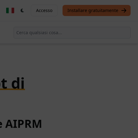
Accesso
Installare gratuitamente
t di
te AIPRM