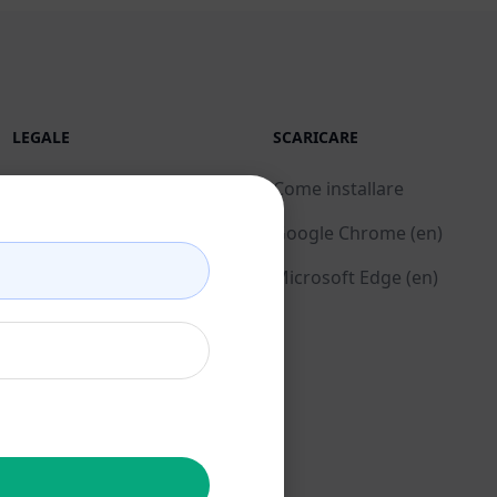
LEGALE
SCARICARE
Informativa sulla privacy
Come installare
(en)
Google Chrome (en)
Politica di utilizzo
Microsoft Edge (en)
accettabile (en)
Condizioni di utilizzo
(en)
Termini dell'estensione
del browser (en)
Termini di fatturazione