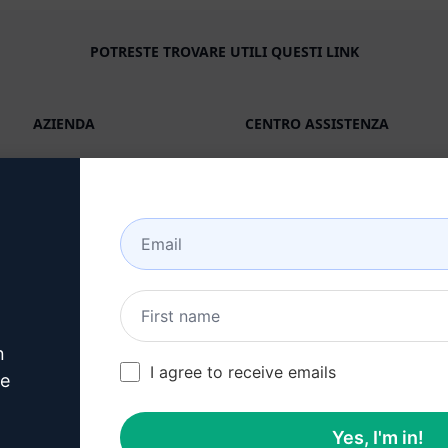
POTRESTE TROVARE UTILI QUESTI LINK
AZIENDA
CENTRO ASSISTENZA
Circa
Tutorials
Industrie (en)
Comunità di utenti (en)
Caratteristiche
Stato (en)
IA generativa
Fatturazione e FAQ (en)
Prezzi in solitaria (en)
n
Prezzi di squadra (en)
I agree to receive emails
ve
Blog (en)
Yes, I'm in!