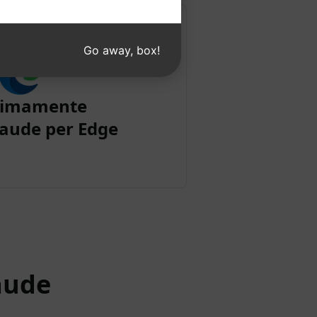
Go away, box!
simamente
aude per Edge
aude