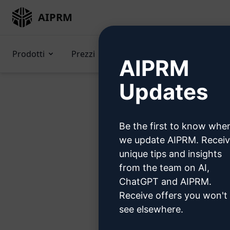
AIPRM
Prodotti
Prezzi
Suggerimenti
GPTs 
AIPRM
Updates
Be the first to know whe
Pro
we update AIPRM. Recei
unique tips and insights
from the team on AI,
ChatGPT and AIPRM.
Receive offers you won't
Passo 1
see elsewhere.