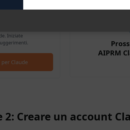
per Google
e. Iniziate
Pros
suggerimenti.
AIPRM Cl
 per Claude
e 2: Creare un account Cl