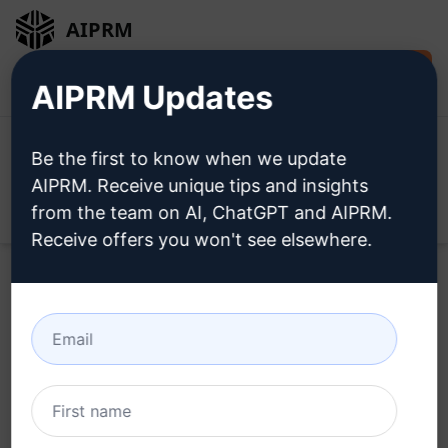
AIPRM
Installare
Accesso
AIPRM Updates
gratuitamente
Be the first to know when we update
AIPRM. Receive unique tips and insights
from the team on AI, ChatGPT and AIPRM.
Open
Receive offers you won't see elsewhere.
Provate questo
Prompt di
Claude
adesso