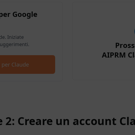
per Google
e. Iniziate
Pros
suggerimenti.
AIPRM Cl
 per Claude
e 2: Creare un account Cl