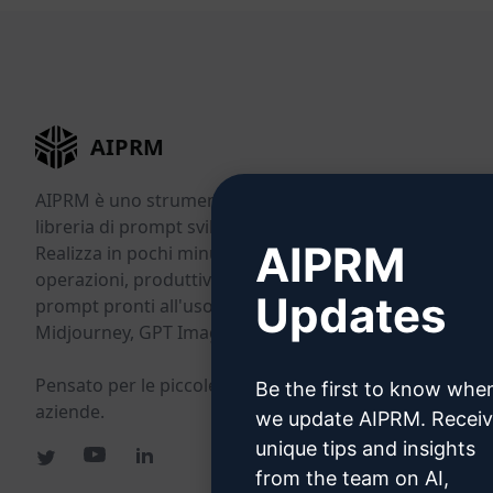
AIPRM
AIPRM è uno strumento di gestione dei prompt e una
libreria di prompt sviluppata dalla community.
AIPRM
Realizza in pochi minuti attività di marketing, vendite,
operazioni, produttività e assistenza clienti grazie a
Updates
prompt pronti all'uso per ChatGPT, Claude, Gemini,
Midjourney, GPT Image e molti altri.
Pensato per le piccole imprese. Scelto dalle grandi
Be the first to know whe
aziende.
we update AIPRM. Recei
unique tips and insights
from the team on AI,