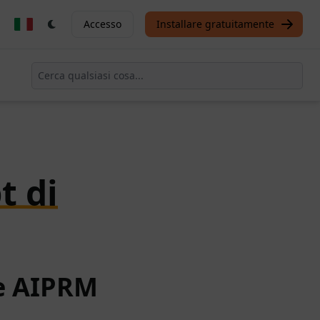
Accesso
Installare gratuitamente
t di
te AIPRM