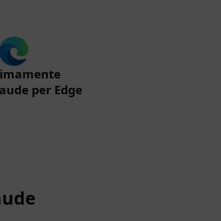
simamente
aude per Edge
aude