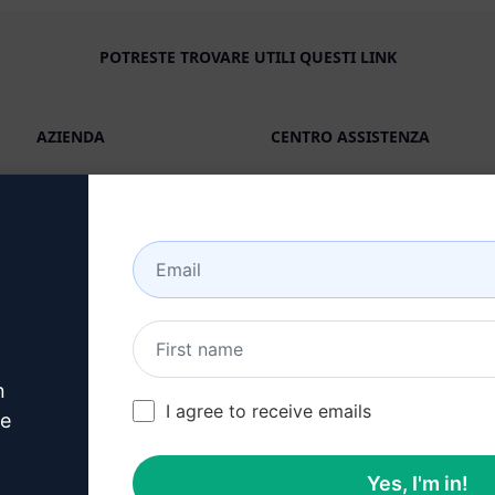
POTRESTE TROVARE UTILI QUESTI LINK
AZIENDA
CENTRO ASSISTENZA
Circa
Tutorials
Industrie (en)
Comunità di utenti (en)
Caratteristiche
Stato (en)
IA generativa
Fatturazione e FAQ (en)
Prezzi in solitaria (en)
n
Prezzi di squadra (en)
I agree to receive emails
ve
Blog (en)
Yes, I'm in!