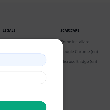
LEGALE
SCARICARE
Informativa sulla privacy
Come installare
(en)
Google Chrome (en)
Politica di utilizzo
Microsoft Edge (en)
accettabile (en)
Condizioni di utilizzo
(en)
Termini dell'estensione
del browser (en)
Termini di fatturazione