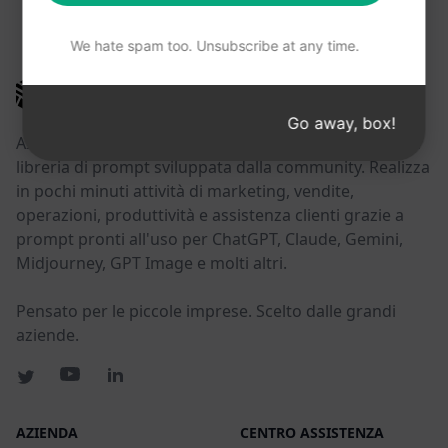
POTRESTE TROVARE UTILI QUESTI LINK
We hate spam too. Unsubscribe at any time.
AIPRM
Go away, box!
AIPRM è uno strumento di gestione dei prompt e una
libreria di prompt sviluppata dalla community. Realizza
in pochi minuti attività di marketing, vendite,
operazioni, produttività e assistenza clienti grazie a
prompt pronti all'uso per ChatGPT, Claude, Gemini,
Midjourney, GPT Image e molti altri.
Pensato per le piccole imprese. Scelto dalle grandi
aziende.
AZIENDA
CENTRO ASSISTENZA