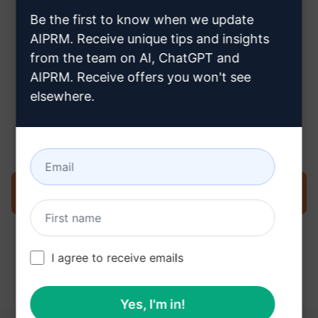
creare un account Claude
Be the first to know when we update
AIPRM. Receive unique tips and insights
from the team on AI, ChatGPT and
AIPRM. Receive offers you won't see
elsewhere.
Fase 3: Utilizzare il prompt in
Claude
Provate ora il prompt su Claude
I agree to receive emails
Yes, I'm in!