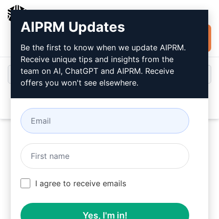
AIPRM
AIPRM Updates
Installare
Accesso
gratuitamente
Be the first to know when we update AIPRM.
Receive unique tips and insights from the
team on AI, ChatGPT and AIPRM. Receive
offers you won't see elsewhere.
Open
Provate questo
Prompt di
Claude
adesso
I agree to receive emails
Yes, I'm in!