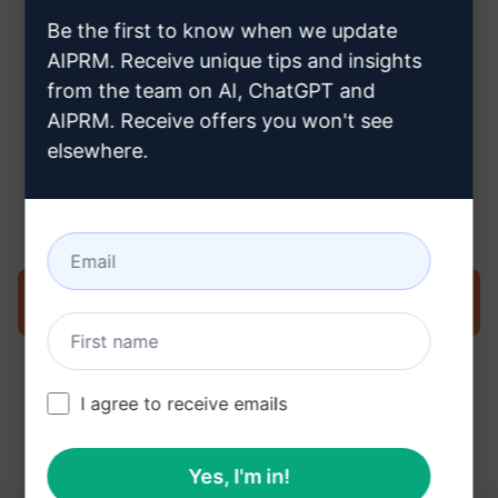
creare un account Claude
Be the first to know when we update
AIPRM. Receive unique tips and insights
from the team on AI, ChatGPT and
AIPRM. Receive offers you won't see
elsewhere.
Fase 3: Utilizzare il prompt in
Claude
Provate ora il prompt su Claude
I agree to receive emails
Yes, I'm in!