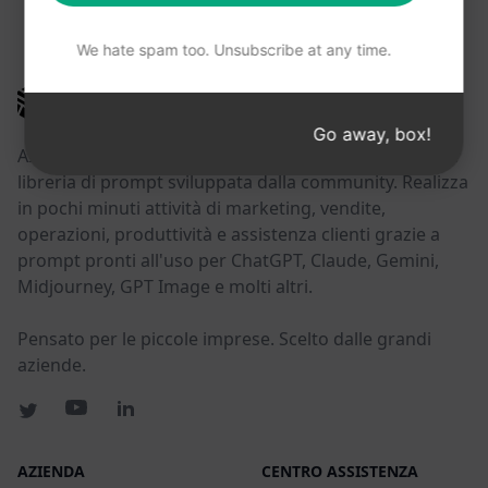
POTRESTE TROVARE UTILI QUESTI LINK
We hate spam too. Unsubscribe at any time.
AIPRM
Go away, box!
AIPRM è uno strumento di gestione dei prompt e una
libreria di prompt sviluppata dalla community. Realizza
in pochi minuti attività di marketing, vendite,
operazioni, produttività e assistenza clienti grazie a
prompt pronti all'uso per ChatGPT, Claude, Gemini,
Midjourney, GPT Image e molti altri.
Pensato per le piccole imprese. Scelto dalle grandi
aziende.
AZIENDA
CENTRO ASSISTENZA