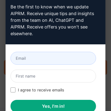
creare un account Claude
Be the first to know when we update
AIPRM. Receive unique tips and insights
from the team on AI, ChatGPT and
AIPRM. Receive offers you won't see
elsewhere.
Fase 3: Utilizzare il prompt in
Claude
Provate ora il prompt su Claude
I agree to receive emails
Yes, I'm in!