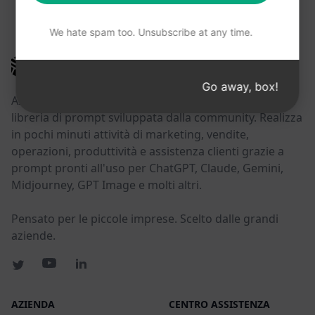
POTRESTE TROVARE UTILI QUESTI LINK
We hate spam too. Unsubscribe at any time.
AIPRM
Go away, box!
AIPRM è uno strumento di gestione dei prompt e una
libreria di prompt sviluppata dalla community. Realizza
in pochi minuti attività di marketing, vendite,
operazioni, produttività e assistenza clienti grazie a
prompt pronti all'uso per ChatGPT, Claude, Gemini,
Midjourney, GPT Image e molti altri.
Pensato per le piccole imprese. Scelto dalle grandi
aziende.
AZIENDA
CENTRO ASSISTENZA