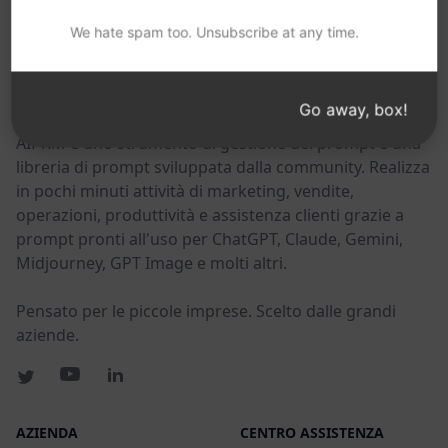
POTRESTE TROVARE UTILI QUESTI LINK
We hate spam too. Unsubscribe at any time.
AIPRM
Go away, box!
AIPRM è uno strumento di gestione dei prompt e una
libreria di prompt sviluppata dalla community. Realizza
in pochi minuti attività di marketing, vendite,
operazioni, produttività e assistenza clienti grazie a
prompt pronti all'uso per ChatGPT, Claude, Gemini,
Midjourney, GPT Image e molti altri.
Pensato per le piccole imprese. Scelto dalle grandi
aziende.
AZIENDA
CENTRO ASSISTENZA