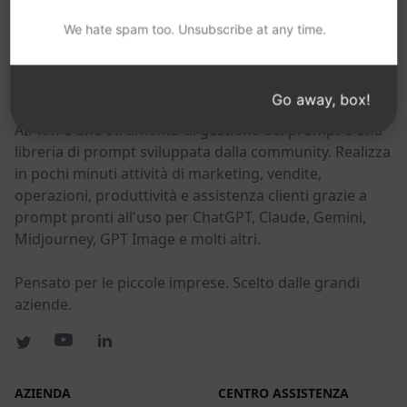
POTRESTE TROVARE UTILI QUESTI LINK
We hate spam too. Unsubscribe at any time.
AIPRM
Go away, box!
AIPRM è uno strumento di gestione dei prompt e una
libreria di prompt sviluppata dalla community. Realizza
in pochi minuti attività di marketing, vendite,
operazioni, produttività e assistenza clienti grazie a
prompt pronti all'uso per ChatGPT, Claude, Gemini,
Midjourney, GPT Image e molti altri.
Pensato per le piccole imprese. Scelto dalle grandi
aziende.
AZIENDA
CENTRO ASSISTENZA