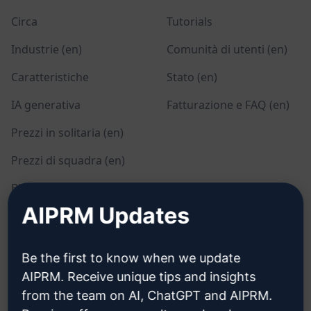
Circa
Tutorials
Industrie (en)
Comunità di utenti (en)
Caratteristiche
Stato (en)
IA generativa
Fatturazione e FAQ (en)
Prezzi in solitaria (en)
Prezzi di squadra (en)
Blog (en)
AIPRM Updates
LEGALE
SCARICARE
Be the first to know when we update
Informativa sulla privacy
Come installare
AIPRM. Receive unique tips and insights
(en)
from the team on AI, ChatGPT and AIPRM.
Google Chrome (en)